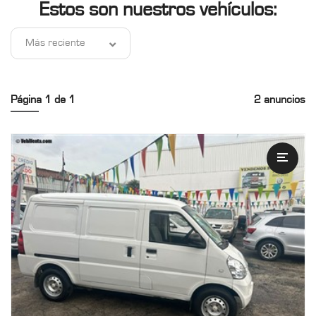
Estos son nuestros vehículos:
Más reciente
Página 1 de 1
2 anuncios
2019 Chevrolet N300
Panel
Manual
Transmisión
154360.00
Recorrido
1300 cc - 4 cilindros.
Motor
Panel
Tipo