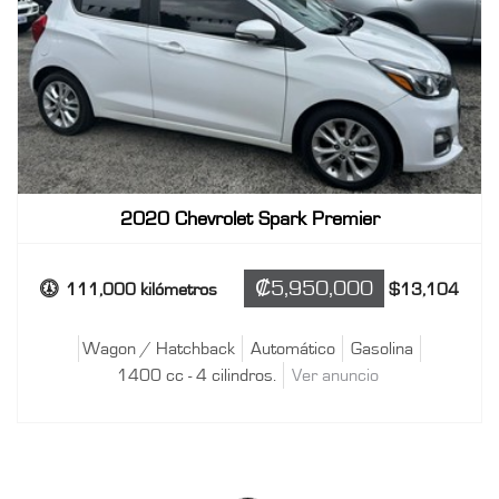
111000.00
Recorrido
1400 cc - 4 cilindros.
Motor
Wagon / Hatchback
Tipo
2020 Chevrolet Spark Premier
‎₡5,950,000
111,000 kilómetros
$13,104
Wagon / Hatchback
Automático
Gasolina
1400 cc - 4 cilindros.
Ver anuncio
VER ANUNCIO