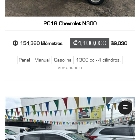
2019 Chevrolet N300
‎₡4,100,000
154,360 kilómetros
$9,030
Panel
Manual
Gasolina
1300 cc - 4 cilindros.
Ver anuncio
VER ANUNCIO
2020 Chevrolet Spark Premier
Wagon / Hatchback
Automático
Transmisión